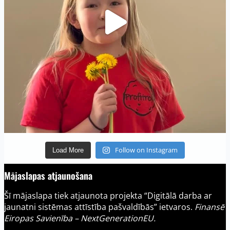
Follow on Instagram
Load More
Mājaslapas atjaunošana
Šī mājaslapa tiek atjaunota projekta “Digitālā darba ar
jaunatni sistēmas attīstība pašvaldībās” ietvaros.
Finansē
Eiropas Savienība – NextGenerationEU.