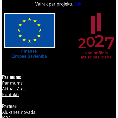
Vairāk par projektu
šeit.
Par mums
Par mums
Aktualitātes
Kontakti
Partneri
Alūksnes novads