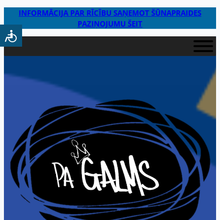
INFORMĀCIJA PAR RĪCĪBU SAŅEMOT ŠŪNAPRAIDES
PAZIŅOJUMU ŠEIT